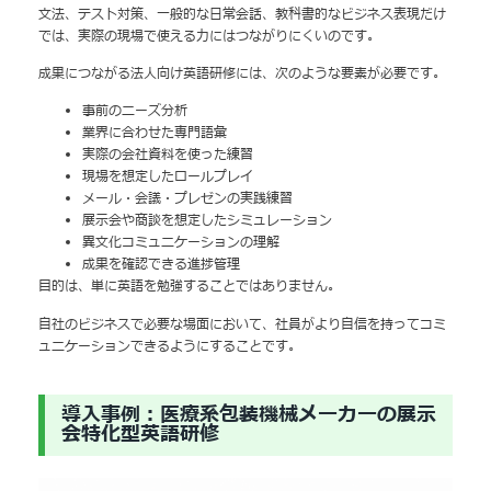
文法、テスト対策、一般的な日常会話、教科書的なビジネス表現だけ
では、実際の現場で使える力にはつながりにくいのです。
成果につながる法人向け英語研修には、次のような要素が必要です。
事前のニーズ分析
業界に合わせた専門語彙
実際の会社資料を使った練習
現場を想定したロールプレイ
メール・会議・プレゼンの実践練習
展示会や商談を想定したシミュレーション
異文化コミュニケーションの理解
成果を確認できる進捗管理
目的は、単に英語を勉強することではありません。
自社のビジネスで必要な場面において、社員がより自信を持ってコミ
ュニケーションできるようにすることです。
導入事例：医療系包装機械メーカーの展示
会特化型英語研修