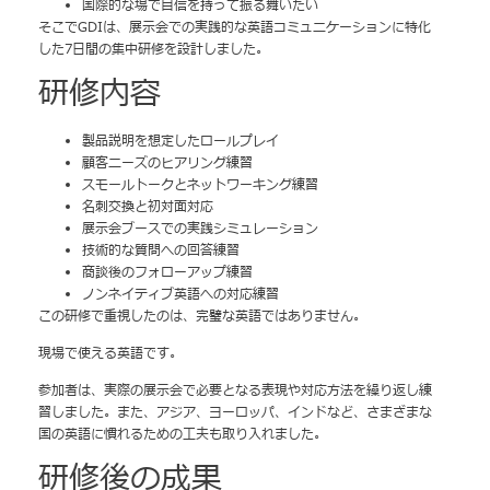
国際的な場で自信を持って振る舞いたい
そこでGDIは、展示会での実践的な英語コミュニケーションに特化
した7日間の集中研修を設計しました。
研修内容
製品説明を想定したロールプレイ
顧客ニーズのヒアリング練習
スモールトークとネットワーキング練習
名刺交換と初対面対応
展示会ブースでの実践シミュレーション
技術的な質問への回答練習
商談後のフォローアップ練習
ノンネイティブ英語への対応練習
この研修で重視したのは、完璧な英語ではありません。
現場で使える英語です。
参加者は、実際の展示会で必要となる表現や対応方法を繰り返し練
習しました。また、アジア、ヨーロッパ、インドなど、さまざまな
国の英語に慣れるための工夫も取り入れました。
研修後の成果