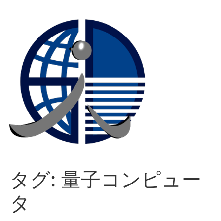
コ
ン
テ
ン
ツ
に
ス
キ
ッ
プ
タグ:
量子コンピュー
タ