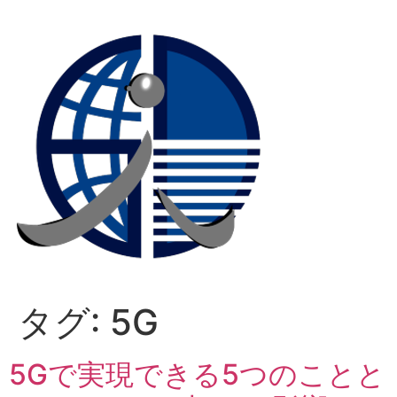
コ
ン
テ
ン
ツ
に
ス
キ
ッ
プ
タグ:
5G
5Gで実現できる5つのことと