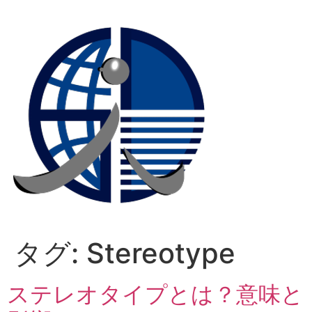
コ
ン
テ
ン
ツ
に
ス
キ
ッ
プ
タグ:
Stereotype
ステレオタイプとは？意味と