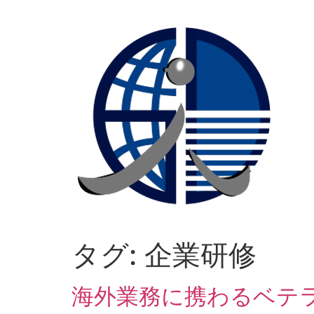
コ
ン
テ
ン
ツ
に
ス
キ
ッ
プ
タグ:
企業研修
海外業務に携わるベテラ