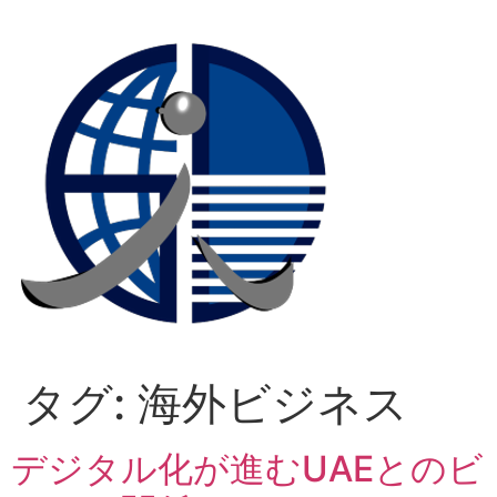
コ
ン
テ
ン
ツ
に
ス
キ
ッ
プ
タグ:
海外ビジネス
デジタル化が進むUAEとのビ