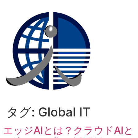
コ
ン
テ
ン
ツ
に
ス
キ
ッ
プ
タグ:
Global IT
エッジAIとは？クラウドAIと