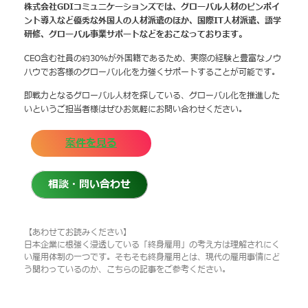
株式会社GDIコミュニケーションズでは、グローバル人材のピンポイ
ント導入など優秀な外国人の人材派遣のほか、国際IT人材派遣、語学
研修、グローバル事業サポートなどをおこなっております。
CEO含む社員の約30%が外国籍であるため、実際の経験と豊富なノウ
ハウでお客様のグローバル化を力強くサポートすることが可能です。
即戦力となるグローバル人材を探している、グローバル化を推進した
いというご担当者様はぜひお気軽にお問い合わせください。
案件を見る
相談・問い合わせ
【あわせてお読みください】
日本企業に根強く浸透している「終身雇用」の考え方は理解されにく
い雇用体制の一つです。そもそも終身雇用とは、現代の雇用事情にど
う関わっているのか、こちらの記事をご参考ください。