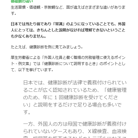
価値観の違い
生活習慣・価値観・宗教観など、国が違えばさまざまな違いがありま
す。
日本では当たり前であり「常識」のようになっていることでも、外国
人にとっては、きちんとした説明がなければ理解できないということ
も少なくありません。
たとえば、健康診断を例に見てみましょう。
厚生労働省による「外国人社員と働く職場の労務管理に使えるポイン
ト・例文集」では「健康診断について説明するとき」のポイントとし
て、以下を挙げています。
日本では、健康診断が法律で義務付けられてい
ることが広く認知されているため、「健康管理
のため、年に 1 回健康診断を受けてくださ
い」と説明をするだけで足りる場合も多いで
す。
一方、外国人の方は母国で健康診断が義務付け
られていないケースもあり、Ｘ線検査、血液検