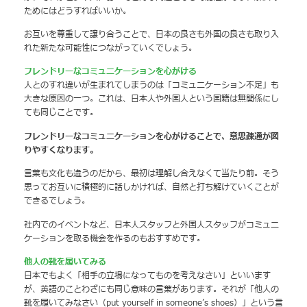
ためにはどうすればいいか。
お互いを尊重して譲り合うことで、日本の良さも外国の良さも取り入
れた新たな可能性につながっていくでしょう。
フレンドリーなコミュニケーションを心がける
人とのすれ違いが生まれてしまうのは「コミュニケーション不足」も
大きな原因の一つ。これは、日本人や外国人という国籍は無関係にし
ても同じことです。
フレンドリーなコミュニケーションを心がけることで、意思疎通が図
りやすくなります。
言葉も文化も違うのだから、最初は理解し合えなくて当たり前。そう
思ってお互いに積極的に話しかければ、自然と打ち解けていくことが
できるでしょう。
社内でのイベントなど、日本人スタッフと外国人スタッフがコミュニ
ケーションを取る機会を作るのもおすすめです。
他人の靴を履いてみる
日本でもよく「相手の立場になってものを考えなさい」といいます
が、英語のことわざにも同じ意味の言葉があります。それが「他人の
靴を履いてみなさい（put yourself in someone’s shoes）」という言