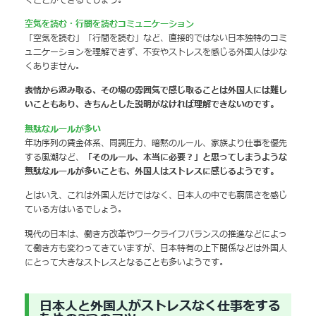
空気を読む・行間を読むコミュニケーション
「空気を読む」「行間を読む」など、直接的ではない日本独特のコミ
ュニケーションを理解できず、不安やストレスを感じる外国人は少な
くありません。
表情から汲み取る、その場の雰囲気で感じ取ることは外国人には難し
いこともあり、きちんとした説明がなければ理解できないのです。
無駄なルールが多い
年功序列の賃金体系、同調圧力、暗黙のルール、家族より仕事を優先
する風潮など、
「そのルール、本当に必要？」と思ってしまうような
無駄なルールが多いことも、外国人はストレスに感じるようです。
とはいえ、これは外国人だけではなく、日本人の中でも窮屈さを感じ
ている方はいるでしょう。
現代の日本は、働き方改革やワークライフバランスの推進などによっ
て働き方も変わってきていますが、日本特有の上下関係などは外国人
にとって大きなストレスとなることも多いようです。
日本人と外国人がストレスなく仕事をする