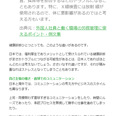
査、採尿等を拒否するなどのトラブルになるこ
ともあります。特に、Ｘ線検査には放射 線が
使用されるので、体に悪影響があるのではと考
える方もいます。
出典元：
外国人社員と働く職場の労務管理に使
えるポイント・例文集
健康診断ひとつとっても、このような違いがあるのです。
日本では、福利厚生でありメリットとして受け入られている健康診断
がまさかトラブルにつながる可能性があるとは、日本人であればほと
んどの人は考えないでしょう。ささいなすれ違いですが、それが積み
重なればストレスとなってしまうこともあります。
自己主張の強さ・直球でのコミュニケーション
日本と海外では、コミュニケーションの考え方やビジネスのスタイル
も異なります。
上司・同僚問わず直球すぎるコミュニケーションをしたり、時間にル
ーズであったり、承認プロセスを無視して勝手に仕事を進めてしまっ
たり。