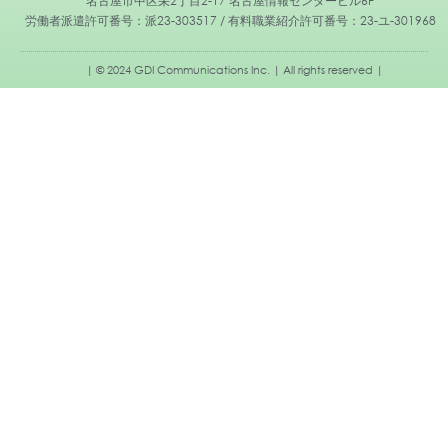
名古屋市中区栄2丁目2-17 名古屋情報センタービル6F
労働者派遣許可番号：派23-303517 / 有料職業紹介許可番号：23-ユ-301968
| © 2024 GDI Communications Inc. | All rights reserved |