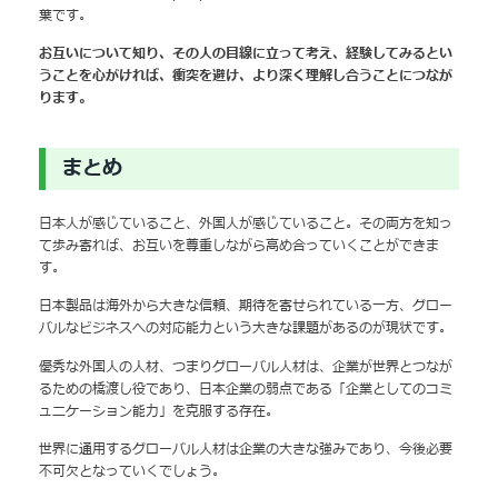
葉です。
お互いについて知り、その人の目線に立って考え、経験してみるとい
うことを心がければ、衝突を避け、より深く理解し合うことにつなが
ります。
まとめ
日本人が感じていること、外国人が感じていること。その両方を知っ
て歩み寄れば、お互いを尊重しながら高め合っていくことができま
す。
日本製品は海外から大きな信頼、期待を寄せられている一方、グロー
バルなビジネスへの対応能力という大きな課題があるのが現状です。
優秀な外国人の人材、つまりグローバル人材は、企業が世界とつなが
るための橋渡し役であり、日本企業の弱点である「企業としてのコミ
ュニケーション能力」を克服する存在。
世界に通用するグローバル人材は企業の大きな強みであり、今後必要
不可欠となっていくでしょう。