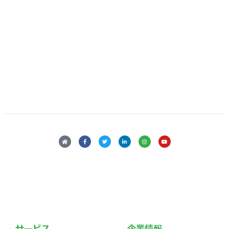
転職のタイミングはいつ？！
現代の雇用事情と転職に必要な武器
Click Here