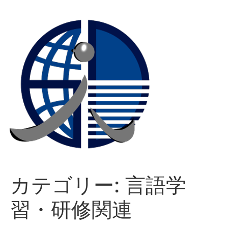
コ
ン
テ
ン
ツ
に
ス
キ
ッ
プ
カテゴリー:
言語学
習・研修関連